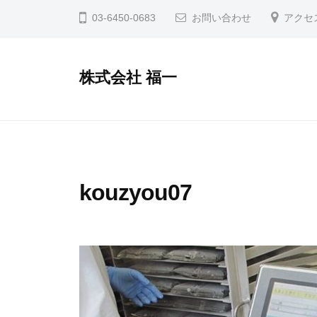
コ
03-6450-0683
お問い合わせ
アクセ
ン
テ
ン
株式会社 福一
ツ
へ
ス
キ
ッ
kouzyou07
プ