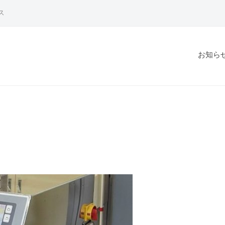
ス
お知ら