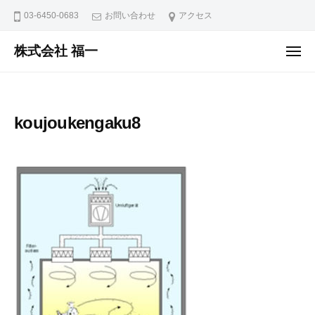
ュ
コ
ー
03-6450-0683
お問い合わせ
アクセス
ン
テ
株式会社 福一
メ
ニ
ン
ュ
ー
ツ
へ
koujoukengaku8
ス
キ
ッ
プ