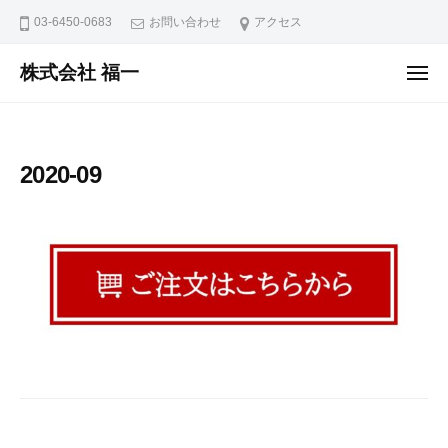
ュ
コ
ー
03-6450-0683
お問い合わせ
アクセス
ン
テ
株式会社 福一
メ
ニ
ン
ュ
ー
ツ
へ
2020-09
ス
キ
ッ
プ